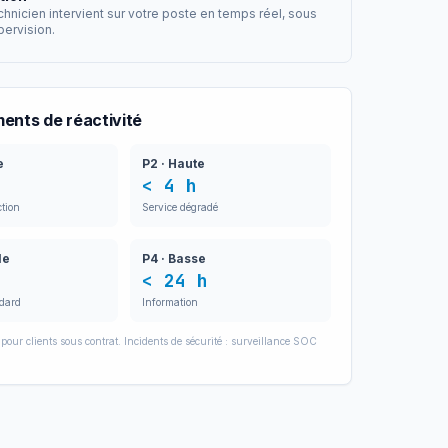
chnicien intervient sur votre poste en temps réel, sous
pervision.
nts de réactivité
e
P2 · Haute
< 4 h
ction
Service dégradé
le
P4 · Basse
< 24 h
dard
Information
pour clients sous contrat. Incidents de sécurité : surveillance SOC