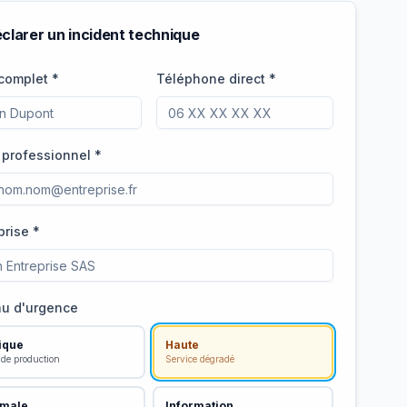
clarer un incident technique
complet *
Téléphone direct *
 professionnel *
prise *
au d'urgence
tique
Haute
 de production
Service dégradé
male
Information