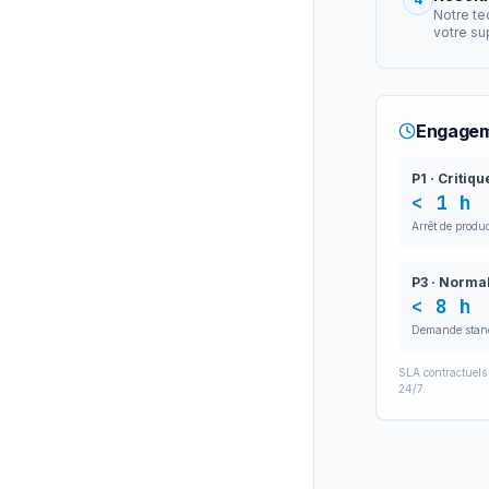
Notre te
votre su
Engageme
P1 · Critiqu
< 1 h
Arrêt de produ
P3 · Norma
< 8 h
Demande stan
SLA contractuels 
24/7.