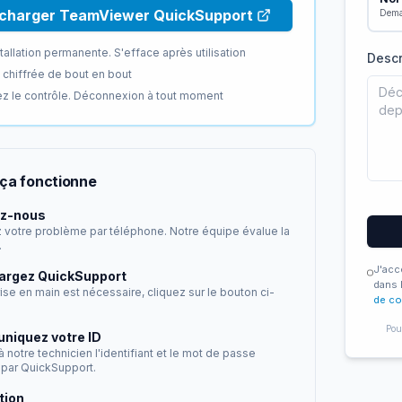
charger TeamViewer QuickSupport
Dema
tallation permanente. S'efface après utilisation
Descr
chiffrée de bout en bout
z le contrôle. Déconnexion à tout moment
ça fonctionne
z-nous
 votre problème par téléphone. Notre équipe évalue la
.
J'acc
argez QuickSupport
dans 
rise en main est nécessaire, cliquez sur le bouton ci-
de co
Pou
iquez votre ID
 notre technicien l'identifiant et le mot de passe
 par QuickSupport.
tion