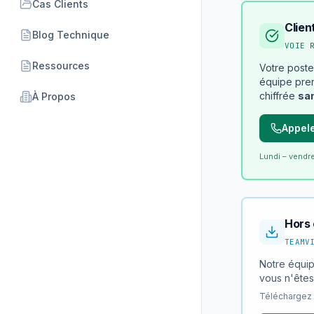
Cas Clients
Clien
Blog Technique
VOIE 
Ressources
Votre poste
équipe pren
chiffrée
sa
À Propos
Appele
Lundi – vendre
Hors 
TEAMV
Notre équip
vous n'êtes
Téléchargez c