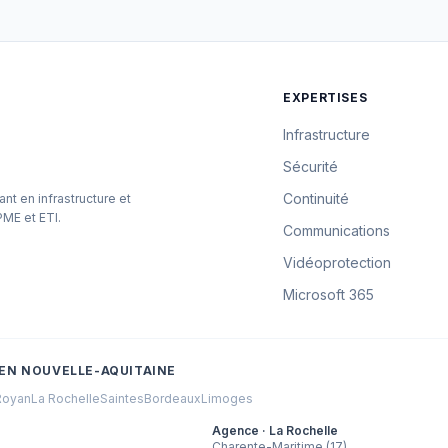
EXPERTISES
Infrastructure
Sécurité
Continuité
ant en infrastructure et
PME et ETI.
Communications
Vidéoprotection
Microsoft 365
EN NOUVELLE-AQUITAINE
Royan
La Rochelle
Saintes
Bordeaux
Limoges
Agence · La Rochelle
Charente-Maritime (17)