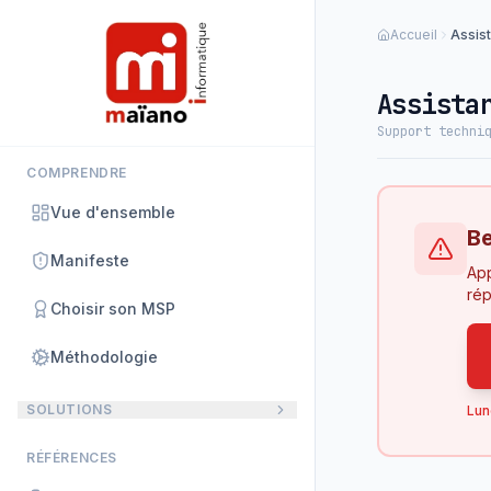
Panneau de gestion des cookies
Accueil
Assis
Assista
Support techni
COMPRENDRE
Vue d'ensemble
Be
Manifeste
App
rép
Choisir son MSP
Méthodologie
SOLUTIONS
Lun
RÉFÉRENCES