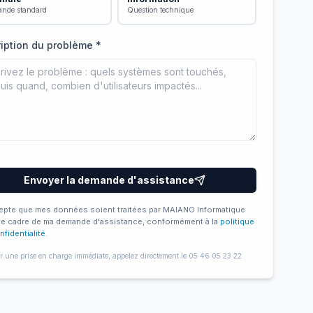
nde standard
Question technique
iption du problème *
Envoyer la demande d'assistance
epte que mes données soient traitées par MAIANO Informatique
le cadre de ma demande d'assistance, conformément à la
politique
nfidentialité
.
r une prise en charge immédiate, appelez directement le 05 46 05 23 22