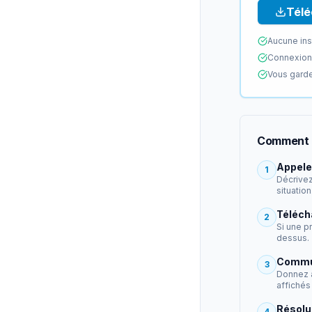
Télé
Aucune ins
Connexion 
Vous garde
Comment 
Appele
1
Décrivez
situation
Téléch
2
Si une p
dessus.
Commun
3
Donnez à
affichés
Résolu
4