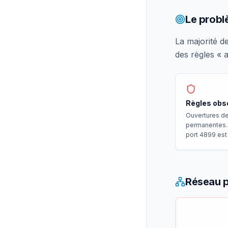
Le probl
La majorité de
des règles « 
Règles obs
Ouvertures d
permanentes. 
port 4899 est 
Réseau p