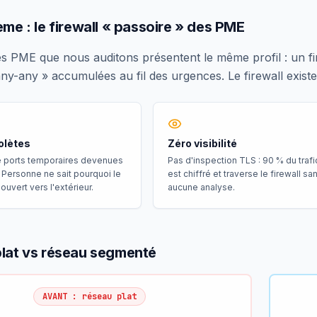
ème : le firewall « passoire » des PME
s PME que nous auditons présentent le même profil : un firew
any-any » accumulées au fil des urgences. Le firewall exist
olètes
Zéro visibilité
e ports temporaires devenues
Pas d'inspection TLS : 90 % du traf
Personne ne sait pourquoi le
est chiffré et traverse le firewall sa
ouvert vers l'extérieur.
aucune analyse.
lat vs réseau segmenté
AVANT : réseau plat