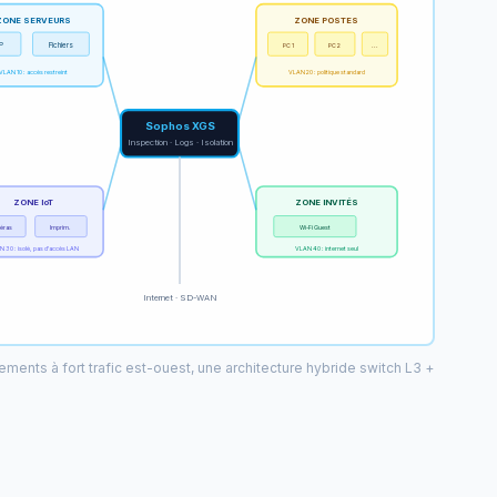
ZONE SERVEURS
ZONE POSTES
P
Fichiers
PC 1
PC 2
...
VLAN 10 : accès restreint
VLAN 20 : politique standard
Sophos XGS
Inspection · Logs · Isolation
ZONE IoT
ZONE INVITÉS
éras
Imprim.
Wi-Fi Guest
 30 : isolé, pas d'accès LAN
VLAN 40 : internet seul
Internet · SD-WAN
nements à fort trafic est-ouest, une architecture hybride switch L3 +