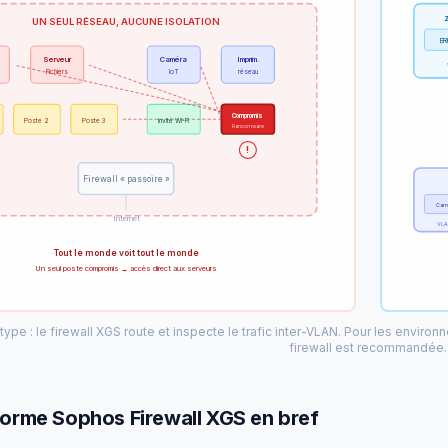
UN SEUL RÉSEAU, AUCUNE ISOLATION
ER
Serveur
Caméra
Imprim.
Fichiers
IoT
réseau
Compromis
Poste 2
Poste 3
Invité Wi-Fi
Ransomware
!
Firewall « passoire »
Cam
Internet
VLAN
Tout le monde voit tout le monde
Un seul poste compromis → accès direct aux serveurs
ype : le firewall XGS route et inspecte le trafic inter-VLAN. Pour les environ
firewall est recommandée.
forme Sophos Firewall XGS en bref