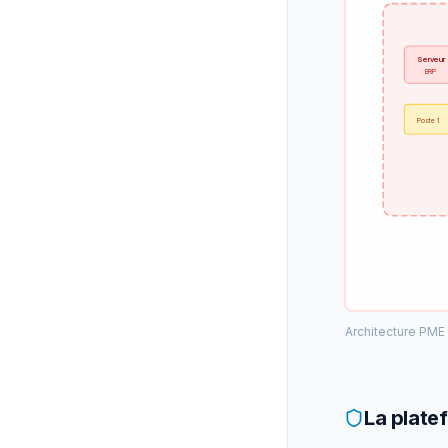
Serveur
ERP
Poste 1
Architecture PME t
La plate