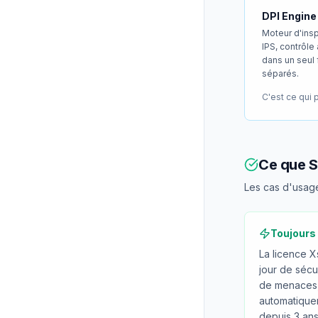
DPI Engine
Moteur d'insp
IPS, contrôle 
dans un seul
séparés.
C'est ce qui 
Ce que S
Les cas d'usage
Toujours 
La licence X
jour de sécur
de menaces,
automatiquem
depuis 3 ans