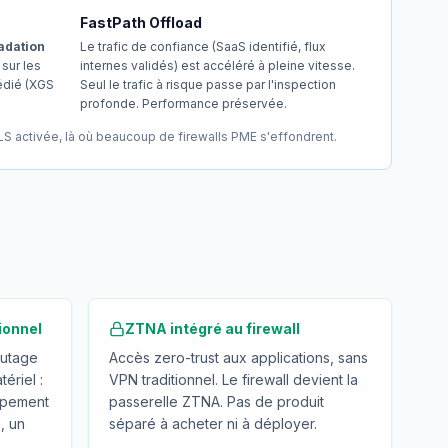
FastPath Offload
adation
Le trafic de confiance (SaaS identifié, flux
 sur les
internes validés) est accéléré à pleine vitesse.
édié (XGS
Seul le trafic à risque passe par l'inspection
profonde. Performance préservée.
LS activée, là où beaucoup de firewalls PME s'effondrent.
ionnel
ZTNA intégré au firewall
outage
Accès zero-trust aux applications, sans
ériel :
VPN traditionnel. Le firewall devient la
uipement
passerelle ZTNA. Pas de produit
, un
séparé à acheter ni à déployer.