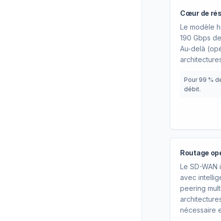
Cœur de rés
Le modèle h
190 Gbps de 
Au-delà (opé
architectures
Pour 99 % d
débit.
Routage opé
Le SD-WAN in
avec intell
peering mult
architectur
nécessaire e