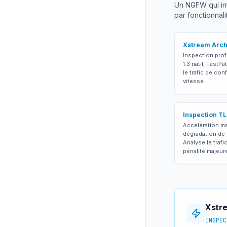
Un NGFW qui int
par fonctionnal
Xstream Arch
Inspection prof
1.3 natif, FastP
le trafic de con
vitesse.
Inspection TL
Accélération ma
dégradation de 
Analyse le trafi
pénalité majeur
Xstre
INSPEC