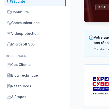
Sécurité
SOPHOS 
Continuité
Communications
Vidéoprotection
Votre au
pas répon
Microsoft 365
Constat fr
RÉFÉRENCES
Cas Clients
Blog Technique
Ressources
À Propos