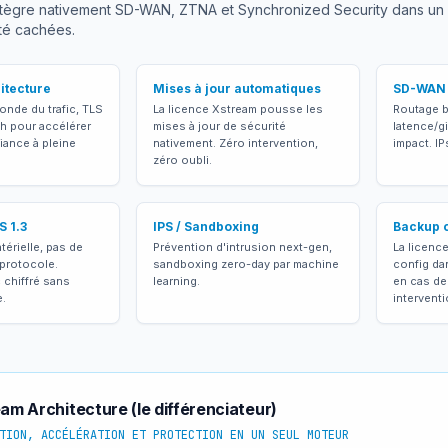
ègre nativement SD-WAN, ZTNA et Synchronized Security dans un se
ité cachées.
itecture
Mises à jour automatiques
SD-WAN 
onde du trafic, TLS
La licence Xstream pousse les
Routage b
ath pour accélérer
mises à jour de sécurité
latence/g
fiance à pleine
nativement. Zéro intervention,
impact. IP
zéro oubli.
S 1.3
IPS / Sandboxing
Backup 
térielle, pas de
Prévention d'intrusion next-gen,
La licenc
protocole.
sandboxing zero-day par machine
config da
c chiffré sans
learning.
en cas de
e.
interventi
am Architecture (le différenciateur)
TION, ACCÉLÉRATION ET PROTECTION EN UN SEUL MOTEUR