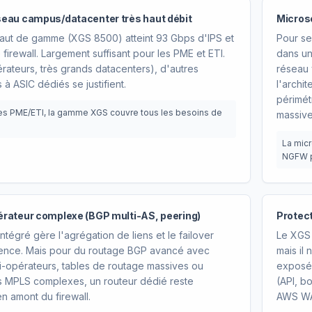
eau campus/datacenter très haut débit
Micros
aut de gamme (XGS 8500) atteint 93 Gbps d'IPS et
Pour se
firewall. Largement suffisant pour les PME et ETI.
dans un
rateurs, très grands datacenters), d'autres
réseau 
 à ASIC dédiés se justifient.
l'archi
périmét
es PME/ETI, la gamme XGS couvre tous les besoins de
massive
La mic
NGFW p
rateur complexe (BGP multi-AS, peering)
Protect
tégré gère l'agrégation de liens et le failover
Le XGS 
igence. Mais pour du routage BGP avancé avec
mais il
i-opérateurs, tables de routage massives ou
exposée
es MPLS complexes, un routeur dédié reste
(API, b
n amont du firewall.
AWS WAF