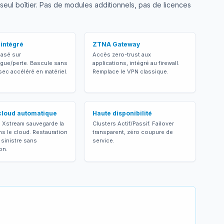
ul boîtier. Pas de modules additionnels, pas de licences
intégré
ZTNA Gateway
asé sur
Accès zero-trust aux
igue/perte. Bascule sans
applications, intégré au firewall.
sec accéléré en matériel.
Remplace le VPN classique.
cloud automatique
Haute disponibilité
e Xstream sauvegarde la
Clusters Actif/Passif. Failover
ns le cloud. Restauration
transparent, zéro coupure de
 sinistre sans
service.
on.