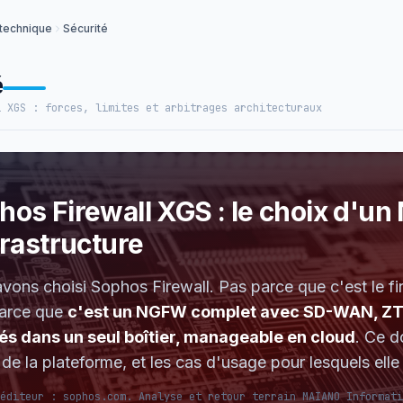
 technique
Sécurité
é
l XGS : forces, limites et arbitrages architecturaux
hos Firewall XGS : le choix d'u
frastructure
vons choisi Sophos Firewall. Pas parce que c'est le fir
parce que
c'est un NGFW complet avec SD-WAN, ZTN
és dans un seul boîtier, manageable en cloud
. Ce d
s de la plateforme, et les cas d'usage pour lesquels ell
éditeur : sophos.com. Analyse et retour terrain MAIANO Informati