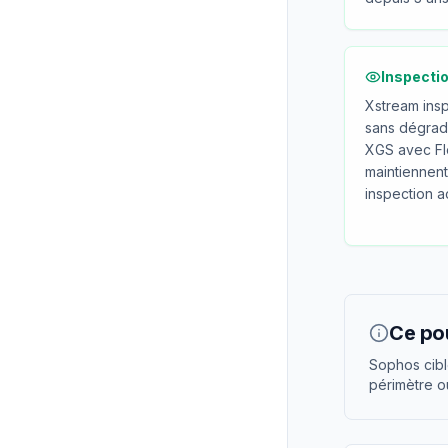
Inspecti
Xstream insp
sans dégrad
XGS avec Fl
maintiennen
inspection a
Ce pou
Sophos cibl
périmètre où