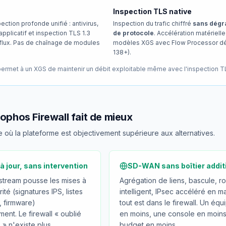
Inspection TLS native
ection profonde unifié : antivirus,
Inspection du trafic chiffré
sans dégr
applicatif et inspection TLS 1.3
de protocole
. Accélération matérielle
 flux. Pas de chaînage de modules
modèles XGS avec Flow Processor d
138+).
permet à un XGS de maintenir un débit exploitable même avec l'inspection T
ophos Firewall fait de mieux
 où la plateforme est objectivement supérieure aux alternatives.
à jour, sans intervention
SD-WAN sans boîtier addit
stream pousse les mises à
Agrégation de liens, bascule, r
ité (signatures IPS, listes
intelligent, IPsec accéléré en mat
 firmware)
tout est dans le firewall. Un éq
ent. Le firewall « oublié
en moins, une console en moins
 » n'existe plus.
budget en moins.