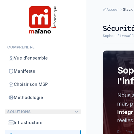
Panneau de gestion des cookies
Accueil
Stack
Sécurit
Sophos Firewal
COMPRENDRE
Vue d'ensemble
Sop
Manifeste
l'in
Choisir son MSP
Nous a
Méthodologie
mais 
intégr
SOLUTIONS
réelle
Infrastructure
Données 