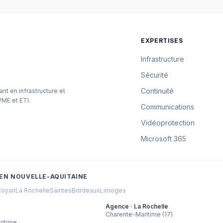
EXPERTISES
Infrastructure
Sécurité
Continuité
ant en infrastructure et
PME et ETI.
Communications
Vidéoprotection
Microsoft 365
EN NOUVELLE-AQUITAINE
Royan
La Rochelle
Saintes
Bordeaux
Limoges
Agence · La Rochelle
Charente-Maritime (17)
ritime