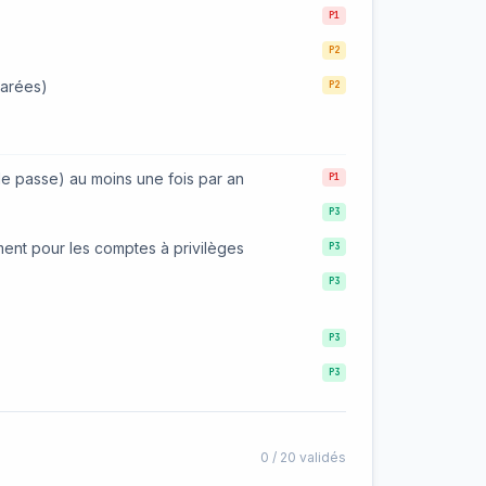
P1
P2
parées)
P2
de passe) au moins une fois par an
P1
P3
ment pour les comptes à privilèges
P3
P3
P3
P3
0
/
20
validés