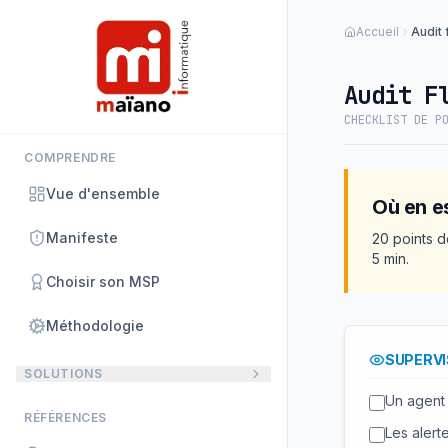
Panneau de gestion des cookies
Accueil
Audit 
Audit F
CHECKLIST DE P
COMPRENDRE
Vue d'ensemble
Où en e
Manifeste
20 points d
5 min.
Choisir son MSP
Méthodologie
SUPERVIS
SOLUTIONS
Un agent 
RÉFÉRENCES
Les alert