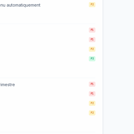
tenu automatiquement
P2
P1
P1
P2
P3
rimestre
P1
P1
P2
P2