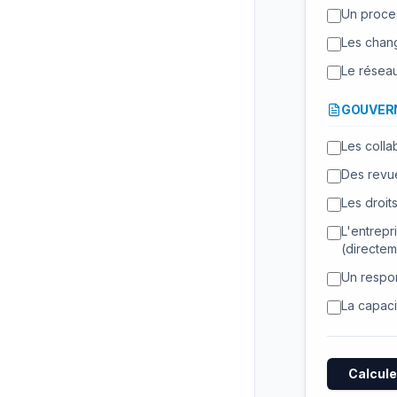
Un proces
Les chang
Le réseau
GOUVERN
Les colla
Des revue
Les droit
L'entrepri
(directem
Un respon
La capaci
Calcule