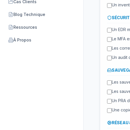
Cas Clients
Un invent
Blog Technique
SÉCURIT
Ressources
Un EDR ma
Le MFA es
À Propos
Les corre
Un audit 
SAUVEGA
Les sauve
Les sauve
Un PRA do
Une copie
RÉSEAU 