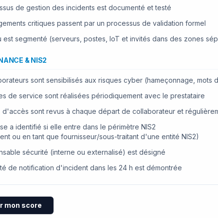
sus de gestion des incidents est documenté et testé
ements critiques passent par un processus de validation formel
 est segmenté (serveurs, postes, IoT et invités dans des zones sé
ANCE & NIS2
borateurs sont sensibilisés aux risques cyber (hameçonnage, mots 
s de service sont réalisées périodiquement avec le prestataire
s d'accès sont revus à chaque départ de collaborateur et régulière
se a identifié si elle entre dans le périmètre NIS2
ent ou en tant que fournisseur/sous-traitant d'une entité NIS2)
sable sécurité (interne ou externalisé) est désigné
té de notification d'incident dans les 24 h est démontrée
r mon score