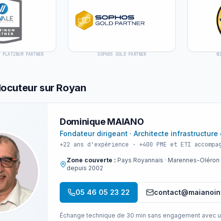
 PLATINUM PARTNER
SOPHOS GOLD PARTNER
W
rlocuteur sur
Royan
Dominique MAIANO
Fondateur dirigeant · Architecte infrastructure
+22 ans d'expérience · +400 PME et ETI accompa
Zone couverte :
Pays Royannais · Marennes-Oléron 
depuis 2002
05 46 05 23 22
contact@maianoin
Échange technique de 30 min sans engagement avec un ar