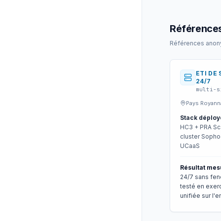
Références
Références anonym
ETI DE
24/7
multi-s
Pays Royann
Stack déploy
HC3 + PRA Scal
cluster Sopho
UCaaS
Résultat mes
24/7 sans fen
testé en exerc
unifiée sur l'