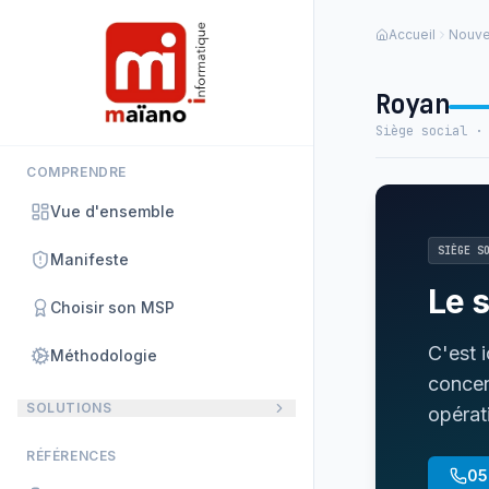
Panneau de gestion des cookies
Accueil
Nouve
Royan
Siège social ·
COMPRENDRE
Vue d'ensemble
SIÈGE S
Manifeste
Le 
Choisir son MSP
C'est 
Méthodologie
concen
SOLUTIONS
opérat
RÉFÉRENCES
05