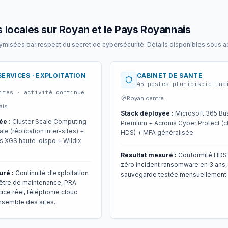
 locales sur Royan et le Pays Royannais
isées par respect du secret de cybersécurité. Détails disponibles sous ac
 SERVICES · EXPLOITATION
CABINET DE SANTÉ
45 postes pluridisciplina
ites · activité continue
Royan centre
ais
Stack déployée :
Microsoft 365 Bu
ée :
Cluster Scale Computing
Premium + Acronis Cyber Protect (c
e (réplication inter-sites) +
HDS) + MFA généralisée
s XGS haute-dispo + Wildix
Résultat mesuré :
Conformité HDS 
zéro incident ransomware en 3 ans,
uré :
Continuité d'exploitation
sauvegarde testée mensuellement.
être de maintenance, PRA
ice réel, téléphonie cloud
ensemble des sites.