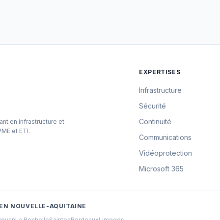
EXPERTISES
Infrastructure
Sécurité
Continuité
ant en infrastructure et
PME et ETI.
Communications
Vidéoprotection
Microsoft 365
EN NOUVELLE-AQUITAINE
Royan
La Rochelle
Saintes
Bordeaux
Limoges