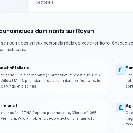
sectoriels.
économiques dominants sur
Royan
 se nourrit des enjeux sectoriels réels de votre territoire. Chaque s
es maîtrisons.
e et hôtellerie
San
ité forte (juin à septembre) : infrastructure élastique, PMS
Cabi
 Wildix UCaaS pour standards saisonniers, vidéoprotection
héb
parkings et piscines.
cont
artisanat
Agr
 distribués : ZTNA Sophos pour mobilité, Microsoft 365
Coop
Premium, Wildix mobile, vidéoprotection chantier IoT.
traç
ran