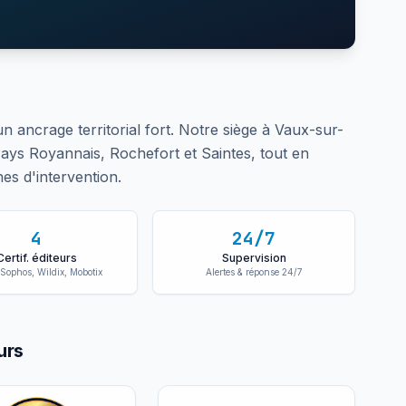
n ancrage territorial fort. Notre siège à Vaux-sur-
ys Royannais, Rochefort et Saintes, tout en
s d'intervention.
4
24/7
Certif. éditeurs
Supervision
 Sophos, Wildix, Mobotix
Alertes & réponse 24/7
urs