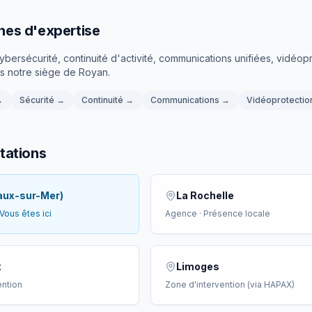
es d'expertise
 cybersécurité, continuité d'activité, communications unifiées, vidé
is notre siège de Royan.
→
Sécurité
→
Continuité
→
Communications
→
Vidéoprotectio
tations
aux-sur-Mer)
La Rochelle
 Vous êtes ici
Agence · Présence locale
x
Limoges
ention
Zone d'intervention (via HAPAX)