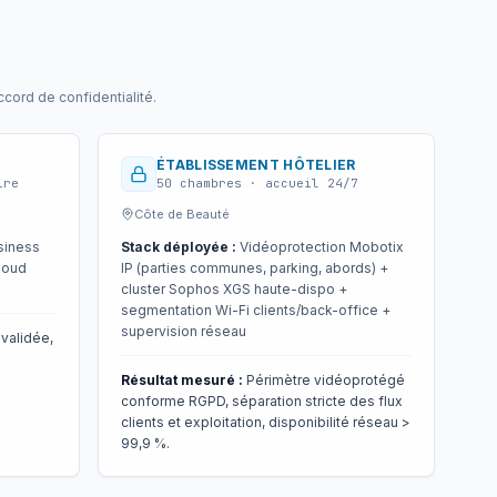
cord de confidentialité.
ÉTABLISSEMENT HÔTELIER
ire
50 chambres · accueil 24/7
Côte de Beauté
siness
Stack déployée :
Vidéoprotection Mobotix
loud
IP (parties communes, parking, abords) +
cluster Sophos XGS haute-dispo +
segmentation Wi-Fi clients/back-office +
supervision réseau
validée,
Résultat mesuré :
Périmètre vidéoprotégé
conforme RGPD, séparation stricte des flux
clients et exploitation, disponibilité réseau >
99,9 %.