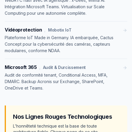
WebRTC natif avec IA agentique : x-bees, Wilma AI.
Intégration Microsoft Teams. Virtualisation sur Scale
Computing pour une autonomie complète.
Vidéoprotection
,
Mobotix IoT
Plateforme IoT Made in Germany. IA embarquée, Cactus
Concept pour la cybersécurité des caméras, capteurs
modulaires, conforme NDAA.
Microsoft 365
,
Audit & Durcissement
Audit de conformité tenant, Conditional Access, MFA,
DMARC. Backup Acronis sur Exchange, SharePoint,
OneDrive et Teams.
Nos Lignes Rouges Technologiques
L'honnêteté technique est la base de toute
architecture fiable. Chaque page de ce site