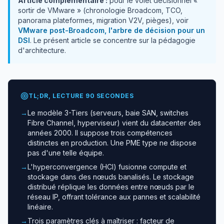
Article complémentaire :
pour le volet décisionnel «
sortir de VMware » (chronologie Broadcom, TCO,
panorama plateformes, migration V2V, pièges), voir
VMware post-Broadcom, l'arbre de décision pour un
DSI
. Le présent article se concentre sur la pédagogie
d'architecture.
TL;DR, LECTURE 90 SECONDES
→
Le modèle 3-Tiers (serveurs, baie SAN, switches
Fibre Channel, hyperviseur) vient du datacenter des
années 2000. Il suppose trois compétences
distinctes en production. Une PME type ne dispose
pas d'une telle équipe.
→
L'hyperconvergence (HCI) fusionne compute et
stockage dans des nœuds banalisés. Le stockage
distribué réplique les données entre nœuds par le
réseau IP, offrant tolérance aux pannes et scalabilité
linéaire.
→
Trois paramètres clés à maîtriser : facteur de