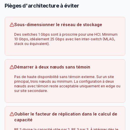
Pièges d'architecture à éviter
Sous-dimensionner le réseau de stockage
Des switches 1 Gbps sont à proscrire pour une HCI. Minimum
10 Gbps, idéalement 25 Gbps avec lien inter-switch (MLAG,
stack ou équivalent).
Démarrer à deux nœuds sans témoin
Pas de haute disponibilité sans témoin externe. Sur un site
principal, trois nœuds au minimum. La configuration à deux
nœuds avec témoin reste acceptable uniquement en edge ou
sur site secondaire.
Oublier le facteur de réplication dans le calcul de
capacité
RF 2 divise la capacité utile par 2, RF 3 par 3. À intégrer dès le