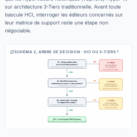
sur architecture 3-Tiers traditionnelle. Avant toute
bascule HCI, interroger les éditeurs concernés sur
leur matrice de support reste une étape non
négociable.
SCHÉMA 2, ARBRE DE DÉCISION : HCI OU 3-TIERS ?
OUI
Q1 · Charge critique à plus
3-TIERS
de 100 000 IOPS soutenus ?
baie AFA dédiée
(OLTP lourd, entrepôt de données, temps réel)
FC ou NVMe-oF
latence sub-ms critique
NON
OUI
Q2 · Baie SAN récente avec
3-TIERS
maintenance en cours (> 2 ans restants) ?
maintenu jusqu'à
(investissement à amortir)
fin d'amortissement
plan de sortie HCI cadré
NON
OUI
Q3 · Cluster cible > 8 nœuds
3-TIERS
ET équipe SI très réduite ?
ou HCI entreprise
(complexité HCI à grande échelle difficile à tenir)
(Nutanix, vSAN, Ceph)
à plateau IT outillé
NON
HCI · cas d'usage PME typique
(voir VMware post-Broadcom pour le choix de plateforme)