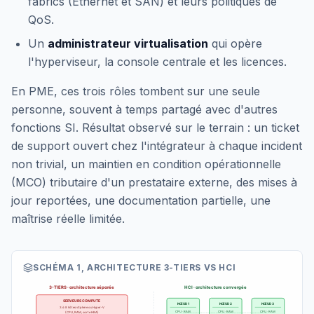
fabrics (Ethernet et SAN) et leurs politiques de
QoS.
Un
administrateur virtualisation
qui opère
l'hyperviseur, la console centrale et les licences.
En PME, ces trois rôles tombent sur une seule
personne, souvent à temps partagé avec d'autres
fonctions SI. Résultat observé sur le terrain : un ticket
de support ouvert chez l'intégrateur à chaque incident
non trivial, un maintien en condition opérationnelle
(MCO) tributaire d'un prestataire externe, des mises à
jour reportées, une documentation partielle, une
maîtrise réelle limitée.
SCHÉMA 1, ARCHITECTURE 3-TIERS VS HCI
3-TIERS · architecture séparée
HCI · architecture convergée
SERVEURS COMPUTE
NŒUD
1
NŒUD
2
NŒUD
3
3 à 8 hôtes vSphere ou Hyper-V
CPU · RAM
CPU · RAM
CPU · RAM
(CPU, RAM, carte HBA)