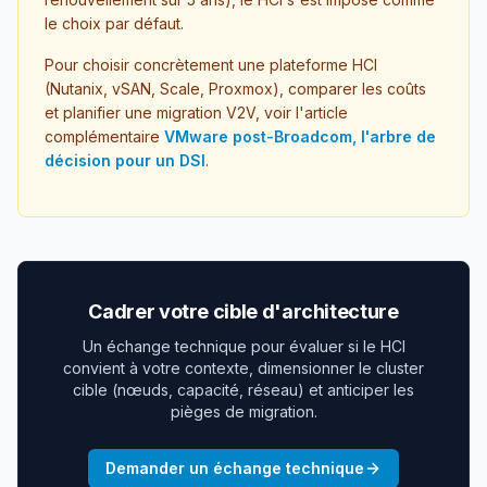
le choix par défaut.
Pour choisir concrètement une plateforme HCI
(Nutanix, vSAN, Scale, Proxmox), comparer les coûts
et planifier une migration V2V, voir l'article
complémentaire
VMware post-Broadcom, l'arbre de
décision pour un DSI
.
Cadrer votre cible d'architecture
Un échange technique pour évaluer si le HCI
convient à votre contexte, dimensionner le cluster
cible (nœuds, capacité, réseau) et anticiper les
pièges de migration.
Demander un échange technique