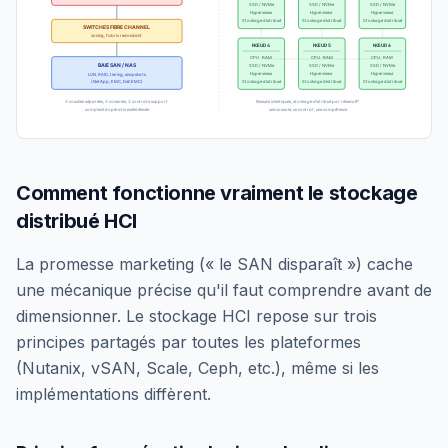
SSD / NVMe
SSD / NVMe
SSD / NVMe
Hyperviseur
Hyperviseur
Hyperviseur
Stockage distribué
Stockage distribué
Stockage distribué
SWITCHES FIBRE CHANNEL
zoning, fabric redondant
NŒUD
4
NŒUD
5
NŒUD
6
CPU · RAM
CPU · RAM
CPU · RAM
BAIE SAN / NAS
SSD / NVMe
SSD / NVMe
SSD / NVMe
Hyperviseur
Hyperviseur
Hyperviseur
LUN, RAID, tiering, snapshots
Stockage distribué
Stockage distribué
Stockage distribué
(NetApp, EMC, Dell EMC)
3 couches séparées, 3 consoles, 3 contrats support
Nœuds identiques, stockage distribué par réseau IP
complexité opérationnelle élevée
une console, un contrat, une compétence
Comment fonctionne vraiment le stockage
distribué HCI
La promesse marketing (« le SAN disparaît ») cache
une mécanique précise qu'il faut comprendre avant de
dimensionner. Le stockage HCI repose sur trois
principes partagés par toutes les plateformes
(Nutanix, vSAN, Scale, Ceph, etc.), même si les
implémentations diffèrent.