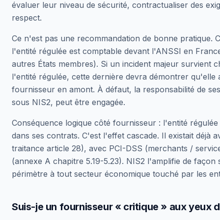
évaluer leur niveau de sécurité, contractualiser des exig
respect.
Ce n'est pas une recommandation de bonne pratique. C'
l'entité régulée est comptable devant l'ANSSI en Franc
autres États membres). Si un incident majeur survient c
l'entité régulée, cette dernière devra démontrer qu'elle
fournisseur en amont. À défaut, la responsabilité de se
sous NIS2, peut être engagée.
Conséquence logique côté fournisseur : l'entité régulée
dans ses contrats. C'est l'effet cascade. Il existait déj
traitance article 28), avec PCI-DSS (merchants / servic
(annexe A chapitre 5.19-5.23). NIS2 l'amplifie de façon si
périmètre à tout secteur économique touché par les ent
Suis-je un fournisseur « critique » aux yeux d