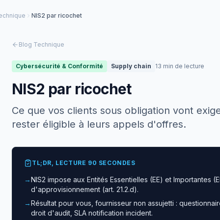
technique
NIS2 par ricochet
Blog Technique
Cybersécurité & Conformité
Supply chain
13 min de lecture
NIS2 par ricochet
Ce que vos clients sous obligation vont exi
rester éligible à leurs appels d'offres.
TL;DR, LECTURE 90 SECONDES
→
NIS2 impose aux Entités Essentielles (EE) et Importantes (EI
d'approvisionnement (art. 21.2.d).
→
Résultat pour vous, fournisseur non assujetti : questionnair
droit d'audit, SLA notification incident.