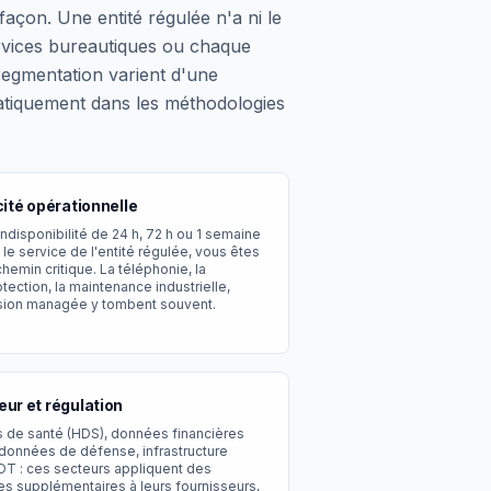
açon. Une entité régulée n'a ni le
ervices bureautiques ou chaque
 segmentation varient d'une
matiquement dans les méthodologies
cité opérationnelle
indisponibilité de 24 h, 72 h ou 1 semaine
le service de l'entité régulée, vous êtes
chemin critique. La téléphonie, la
tection, la maintenance industrielle,
sion managée y tombent souvent.
eur et régulation
de santé (HDS), données financières
données de défense, infrastructure
 OT : ces secteurs appliquent des
s supplémentaires à leurs fournisseurs,