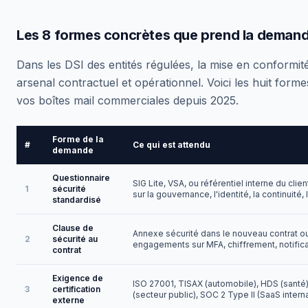
Les 8 formes concrètes que prend la demand
Dans les DSI des entités régulées, la mise en conformit
arsenal contractuel et opérationnel. Voici les huit form
vos boîtes mail commerciales depuis 2025.
Forme de la
#
Ce qui est attendu
demande
Questionnaire
SIG Lite, VSA, ou référentiel interne du clie
1
sécurité
sur la gouvernance, l'identité, la continuité,
standardisé
Clause de
Annexe sécurité dans le nouveau contrat o
2
sécurité au
engagements sur MFA, chiffrement, notificat
contrat
Exigence de
ISO 27001, TISAX (automobile), HDS (sant
3
certification
(secteur public), SOC 2 Type II (SaaS interna
externe