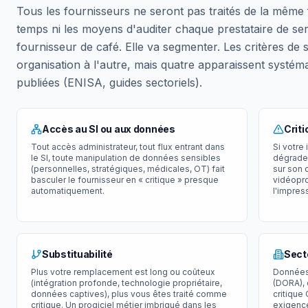
Tous les fournisseurs ne seront pas traités de la même f
temps ni les moyens d'auditer chaque prestataire de s
fournisseur de café. Elle va segmenter. Les critères de
organisation à l'autre, mais quatre apparaissent systé
publiées (ENISA, guides sectoriels).
Accès au SI ou aux données
Criti
Tout accès administrateur, tout flux entrant dans
Si votre 
le SI, toute manipulation de données sensibles
dégrade 
(personnelles, stratégiques, médicales, OT) fait
sur son 
basculer le fournisseur en « critique » presque
vidéopro
automatiquement.
l'impres
Substituabilité
Sect
Plus votre remplacement est long ou coûteux
Données 
(intégration profonde, technologie propriétaire,
(DORA), 
données captives), plus vous êtes traité comme
critique
critique. Un progiciel métier imbriqué dans les
exigence