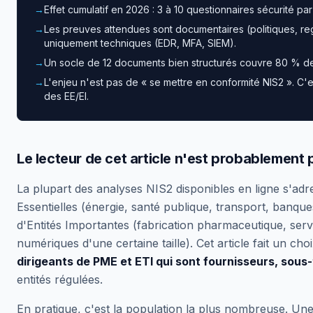
→
Effet cumulatif en 2026 : 3 à 10 questionnaires sécurité par 
→
Les preuves attendues sont documentaires (politiques, reg
uniquement techniques (EDR, MFA, SIEM).
→
Un socle de 12 documents bien structurés couvre 80 % de
→
L'enjeu n'est pas de « se mettre en conformité NIS2 ». C'es
des EE/EI.
Le lecteur de cet article n'est probablement 
La plupart des analyses NIS2 disponibles en ligne s'adre
Essentielles (énergie, santé publique, transport, banq
d'Entités Importantes (fabrication pharmaceutique, ser
numériques d'une certaine taille). Cet article fait un choi
dirigeants de PME et ETI qui sont fournisseurs, sous-
entités régulées.
En pratique, c'est la population la plus nombreuse. Un