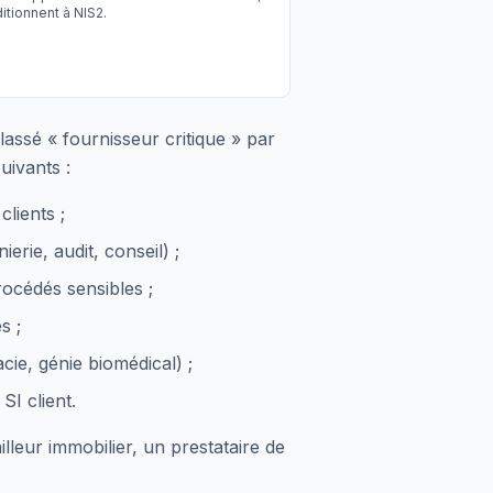
ditionnent à NIS2.
ssé « fournisseur critique » par
uivants :
lients ;
erie, audit, conseil) ;
rocédés sensibles ;
s ;
acie, génie biomédical) ;
SI client.
lleur immobilier, un prestataire de