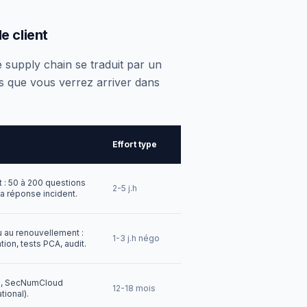
e client
é supply chain se traduit par un
es que vous verrez arriver dans
Effort type
nt : 50 à 200 questions
2-5 j.h
 la réponse incident.
u au renouvellement :
1-3 j.h négo
ion, tests PCA, audit.
é), SecNumCloud
12-18 mois
tional).