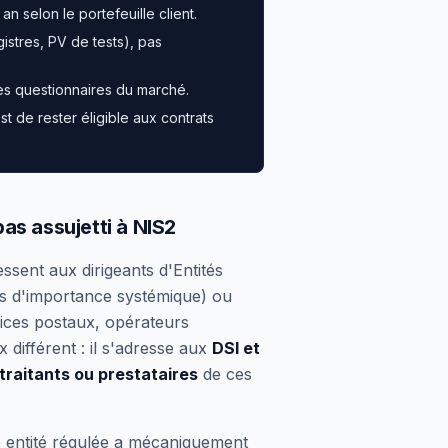
an selon le portefeuille client.
istres, PV de tests), pas
s questionnaires du marché.
t de rester éligible aux contrats
pas assujetti à NIS2
ssent aux dirigeants d'Entités
ues d'importance systémique) ou
vices postaux, opérateurs
x différent : il s'adresse aux
DSI et
traitants ou prestataires
de ces
e entité régulée a mécaniquement