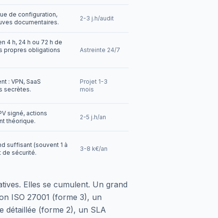
vue de configuration,
2-3 j.h/audit
euves documentaires.
en 4 h, 24 h ou 72 h de
es propres obligations
Astreinte 24/7
ent : VPN, SaaS
Projet 1-3
s secrètes.
mois
V signé, actions
2-5 j.h/an
nt théorique.
d suffisant (souvent 1 à
3-8 k€/an
 de sécurité.
natives. Elles se cumulent. Un grand
ion ISO 27001 (forme 3), un
e détaillée (forme 2), un SLA