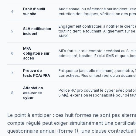
Droit d'audit
Audit annuel ou déclenché sur incident : re
4
sur site
entretien des équipes, vérification des pr
Engagement contractuel à notifier le client 
SLA notification
5
tout incident le touchant. Alignement sur s
incident
ANSSI.
MFA
MFA fort sur tout compte accédant au SI cli
6
obligatoire sur
administré, bastion. Exclut SMS et question
accès
Preuve de
Fréquence (annuelle minimum), périmètre, P
7
tests PCA/PRA
correctives. Plus un test réel qu'un docume
Attestation
Police RC pro couvrant le cyber avec plafon
8
assurance
5 M€), extension responsabilité pour défaut
cyber
Le point à anticiper : ces huit formes ne sont pas alter
compte régulé peut exiger simultanément une certificat
questionnaire annuel (forme 1), une clause contractuell